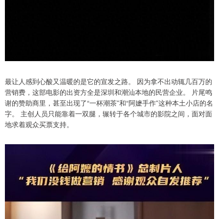
最让人感到心酸又温暖的是它的宣发之路。 因为拿不出动辄几百万的
营销费，这部电影的出资方全是深圳和潮汕本地的民营企业。 片尾鸣
谢的赞助商里，甚至出现了“一杯潮茶”和“阿嬷手作”这种本土小店的名
字。 主创人员只能靠着一双腿，辗转于各个城市的影院之间，面对面
地求着观众买票支持。