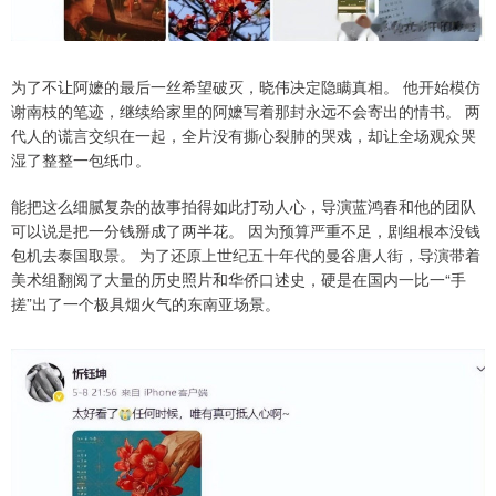
为了不让阿嬷的最后一丝希望破灭，晓伟决定隐瞒真相。 他开始模仿
谢南枝的笔迹，继续给家里的阿嬷写着那封永远不会寄出的情书。 两
代人的谎言交织在一起，全片没有撕心裂肺的哭戏，却让全场观众哭
湿了整整一包纸巾。
能把这么细腻复杂的故事拍得如此打动人心，导演蓝鸿春和他的团队
可以说是把一分钱掰成了两半花。 因为预算严重不足，剧组根本没钱
包机去泰国取景。 为了还原上世纪五十年代的曼谷唐人街，导演带着
美术组翻阅了大量的历史照片和华侨口述史，硬是在国内一比一“手
搓”出了一个极具烟火气的东南亚场景。