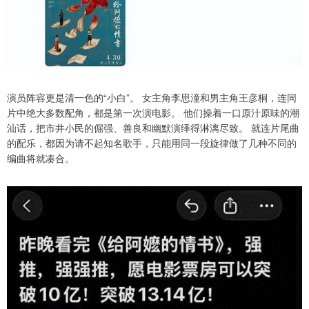
演员阵容更是清一色的“小白”。 女主角李思潼和男主角王彦桐，连同
片中绝大多数配角，都是第一次演电影。 他们操着一口原汁原味的潮
汕话，把市井小民的倔强、善良和幽默演绎得淋漓尽致。 就连片尾曲
的配乐，都因为请不起知名歌手，只能用同一段旋律做了几种不同的
编曲将就凑合。