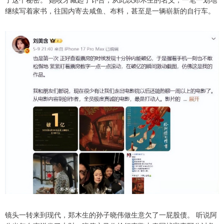
继续写着家书，往国内寄去咸鱼、布料，甚至是一辆崭新的自行车。
镜头一转来到现代，郑木生的孙子晓伟做生意欠了一屁股债。 听说阿