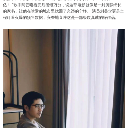
亿！ ”歌手阿云嘎看完后感慨万分，说这部电影就像是一封沉静绵长
的家书，让他在喧嚣的城市里找回了久违的宁静。 演员刘美含更是全
程盯着火爆的预售数据，兴奋地直呼这是一部极度真诚的好作品。