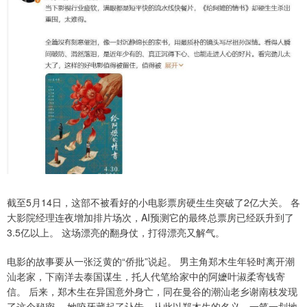
截至5月14日，这部不被看好的小电影票房硬生生突破了2亿大关。 各
大影院经理连夜增加排片场次，AI预测它的最终总票房已经跃升到了
3.5亿以上。 这场漂亮的翻身仗，打得漂亮又解气。
电影的故事要从一张泛黄的“侨批”说起。 男主角郑木生年轻时离开潮
汕老家，下南洋去泰国谋生，托人代笔给家中的阿嬷叶淑柔寄钱寄
信。 后来，郑木生在异国意外身亡，同在曼谷的潮汕老乡谢南枝发现
了这个秘密。 她咬牙藏起了讣告，从此以郑木生的名义，一笔一划地