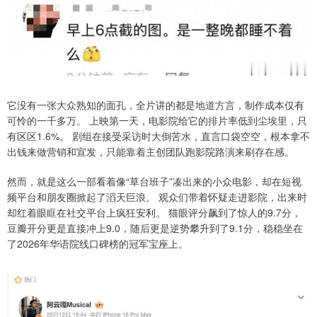
它没有一张大众熟知的面孔，全片讲的都是地道方言，制作成本仅有
可怜的一千多万。 上映第一天，电影院给它的排片率低到尘埃里，只
有区区1.6%。 剧组在接受采访时大倒苦水，直言口袋空空，根本拿不
出钱来做营销和宣发，只能靠着主创团队跑影院路演来刷存在感。
然而，就是这么一部看着像“草台班子”凑出来的小众电影，却在短视
频平台和朋友圈掀起了滔天巨浪。 观众们带着怀疑走进影院，出来时
却红着眼眶在社交平台上疯狂安利。 猫眼评分飙到了惊人的9.7分，
豆瓣开分更是直接冲上9.0，随后更是逆势攀升到了9.1分，稳稳坐在
了2026年华语院线口碑榜的冠军宝座上。