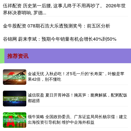
伍祥配资 历史第一后腰, 这事儿终于不用再吵了。 2026年世
界杯决赛哨响, 罗德...
金牛股配资 078期石浩大乐透预测奖号：前五区分析
谷锦网 蔚来李斌：预期今年销量有机会增长40%到50%
推荐资讯
金诚无忧 入秋必吃！才5毛一斤的“长寿菜”，叶酸是苹
果42倍，别不懂吃
诚信双盈 夏日开胃神器！腌莴笋：脆爽解腻，配粥配饭
都超搭
领牛策略 全国政协委员、广东证监局局长杨宗儒：建立
出海投资引导机制 维护中企海外权益