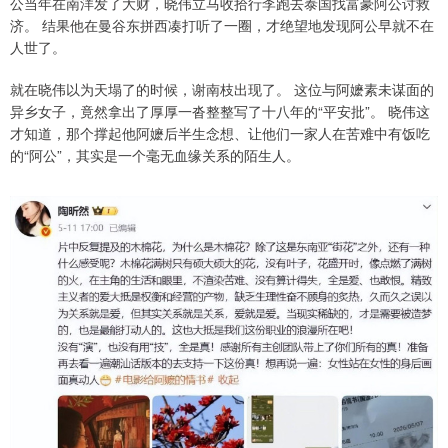
公当年在南洋发了大财，晓伟立马收拾行李跑去泰国找富豪阿公讨救
济。 结果他在曼谷东拼西凑打听了一圈，才绝望地发现阿公早就不在
人世了。
就在晓伟以为天塌了的时候，谢南枝出现了。 这位与阿嬷素未谋面的
异乡女子，竟然拿出了厚厚一沓整整写了十八年的“平安批”。 晓伟这
才知道，那个撑起他阿嬷后半生念想、让他们一家人在苦难中有饭吃
的“阿公”，其实是一个毫无血缘关系的陌生人。