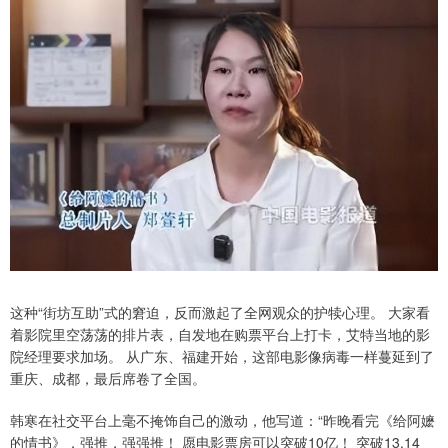
这种“街坊互助”式的窘迫，反而激起了全网观众的护犊心理。 大家看
着影院里空荡荡的排片表，自发地在购票平台上打卡，艾特当地的影
院经理要求加场。 从广东、福建开始，这部电影像病毒一样蔓延到了
重庆、成都，最后席卷了全国。
韩寒在社交平台上毫不掩饰自己的激动，他写道：“昨晚看完《给阿嬷
的情书》，强推，强强推！ 愿电影票房可以突破10亿！ 突破13.14