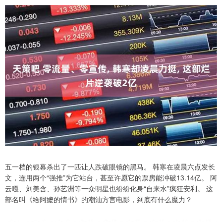
五一档的银幕杀出了一匹让人跌破眼镜的黑马。 韩寒在凌晨六点发长
文，连用两个“强推”为它站台，甚至许愿它的票房能冲破13.14亿。 阿
云嘎、刘美含、孙艺洲等一众明星也纷纷化身“自来水”疯狂安利。 这
部名叫《给阿嬷的情书》的潮汕方言电影，到底有什么魔力？