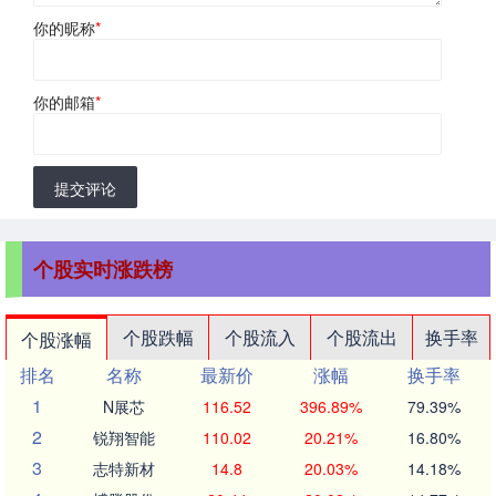
你的昵称
*
你的邮箱
*
提交评论
个股实时涨跌榜
个股跌幅
个股流入
个股流出
换手率
个股涨幅
排名
名称
最新价
涨幅
换手率
1
N展芯
116.52
396.89%
79.39%
2
锐翔智能
110.02
20.21%
16.80%
3
志特新材
14.8
20.03%
14.18%