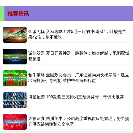
推荐资讯
金诚无忧 入秋必吃！才5毛一斤的“长寿菜”，叶酸是苹
果42倍，别不懂吃
诚信双盈 夏日开胃神器！腌莴笋：脆爽解腻，配粥配饭
都超搭
领牛策略 全国政协委员、广东证监局局长杨宗儒：建立
出海投资引导机制 维护中企海外权益
博星配资 109期程三亮排列三预测奖号：奇偶比推荐
大福证券 四川美丰：公司高度重视供应链管理，努力提
升供应链韧性和安全水平