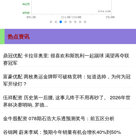
热点资讯
鼎冠优配 卡拉菲奥里: 很喜欢和斯凯利一起踢球 渴望再夺联
赛冠军
富豪优配 两枚奥运金牌即可破格竞聘：短道选帅，为何为冠
军开绿灯？
伍祥配资 历史第一后腰, 这事儿终于不用再吵了。 2026年世
界杯决赛哨响, 罗德...
金牛股配资 078期石浩大乐透预测奖号：前五区分析
谷锦网 蔚来李斌：预期今年销量有机会增长40%到50%