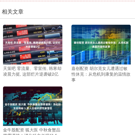
相关文章
天策吧 零流量、零宣传, 韩寒却
嘉创配资 胡尔克女儿遭遇过敏
凌晨力挺, 这部烂片逆袭破2亿
性休克：从危机到康复的温情故
事
金牛股配资 狐大医 中秋食蟹品