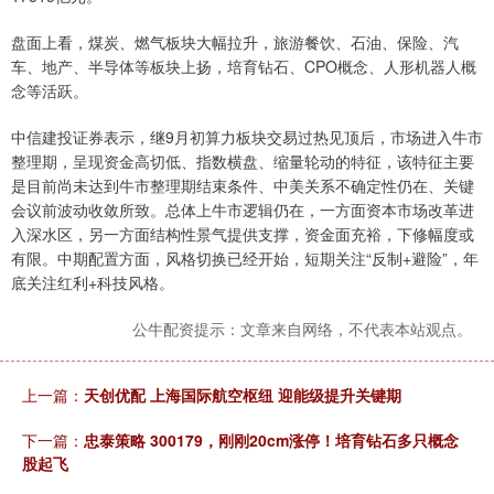
盘面上看，煤炭、燃气板块大幅拉升，旅游餐饮、石油、保险、汽
车、地产、半导体等板块上扬，培育钻石、CPO概念、人形机器人概
念等活跃。
中信建投证券表示，继9月初算力板块交易过热见顶后，市场进入牛市
整理期，呈现资金高切低、指数横盘、缩量轮动的特征，该特征主要
是目前尚未达到牛市整理期结束条件、中美关系不确定性仍在、关键
会议前波动收敛所致。总体上牛市逻辑仍在，一方面资本市场改革进
入深水区，另一方面结构性景气提供支撑，资金面充裕，下修幅度或
有限。中期配置方面，风格切换已经开始，短期关注“反制+避险”，年
底关注红利+科技风格。
公牛配资提示：文章来自网络，不代表本站观点。
上一篇：
天创优配 上海国际航空枢纽 迎能级提升关键期
下一篇：
忠泰策略 300179，刚刚20cm涨停！培育钻石多只概念
股起飞