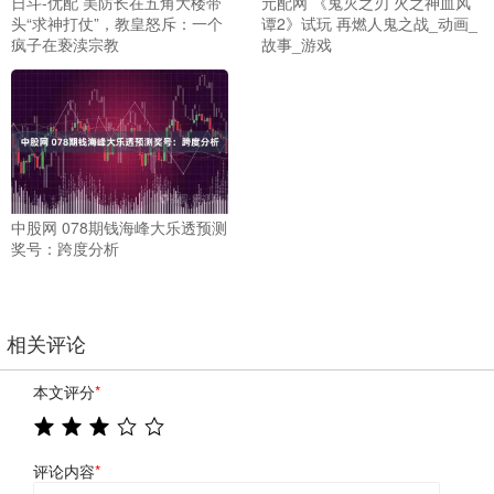
日斗-优配 美防长在五角大楼带
元配网 《鬼灭之刃 火之神血风
头“求神打仗”，教皇怒斥：一个
谭2》试玩 再燃人鬼之战_动画_
疯子在亵渎宗教
故事_游戏
中股网 078期钱海峰大乐透预测
奖号：跨度分析
相关评论
本文评分
*
评论内容
*