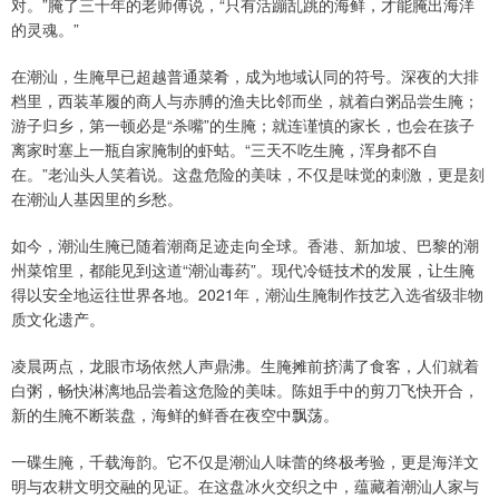
对。”腌了三十年的老师傅说，“只有活蹦乱跳的海鲜，才能腌出海洋
的灵魂。”
在潮汕，生腌早已超越普通菜肴，成为地域认同的符号。深夜的大排
档里，西装革履的商人与赤膊的渔夫比邻而坐，就着白粥品尝生腌；
游子归乡，第一顿必是“杀嘴”的生腌；就连谨慎的家长，也会在孩子
离家时塞上一瓶自家腌制的虾蛄。“三天不吃生腌，浑身都不自
在。”老汕头人笑着说。这盘危险的美味，不仅是味觉的刺激，更是刻
在潮汕人基因里的乡愁。
如今，潮汕生腌已随着潮商足迹走向全球。香港、新加坡、巴黎的潮
州菜馆里，都能见到这道“潮汕毒药”。现代冷链技术的发展，让生腌
得以安全地运往世界各地。2021年，潮汕生腌制作技艺入选省级非物
质文化遗产。
凌晨两点，龙眼市场依然人声鼎沸。生腌摊前挤满了食客，人们就着
白粥，畅快淋漓地品尝着这危险的美味。陈姐手中的剪刀飞快开合，
新的生腌不断装盘，海鲜的鲜香在夜空中飘荡。
一碟生腌，千载海韵。它不仅是潮汕人味蕾的终极考验，更是海洋文
明与农耕文明交融的见证。在这盘冰火交织之中，蕴藏着潮汕人家与