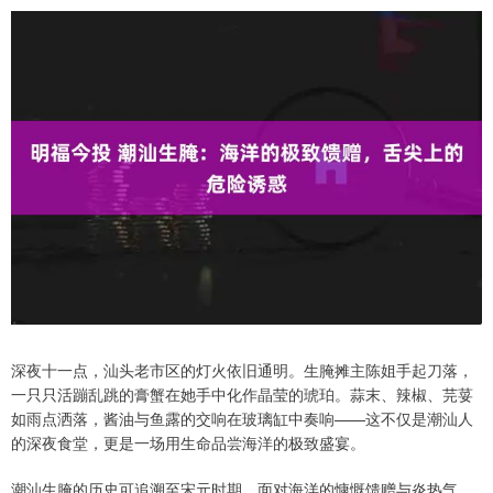
深夜十一点，汕头老市区的灯火依旧通明。生腌摊主陈姐手起刀落，
一只只活蹦乱跳的膏蟹在她手中化作晶莹的琥珀。蒜末、辣椒、芫荽
如雨点洒落，酱油与鱼露的交响在玻璃缸中奏响——这不仅是潮汕人
的深夜食堂，更是一场用生命品尝海洋的极致盛宴。
潮汕生腌的历史可追溯至宋元时期。面对海洋的慷慨馈赠与炎热气