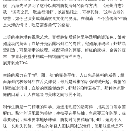
候，沿海先民发明了这种以酱料腌制海鲜的保存方法。《潮州府志》
载：“滨海之民，取生蟹活虾，以酱醋腌之，可存其鲜。”这种古老的
智慧，如今已演变成潮汕饮食文化的灵魂。在潮汕，至今流传着“生腌
是大海的情书，吃它需要勇气”的俗语。
上等的生腌堪称视觉艺术。膏蟹腌制后通体呈半透明的琥珀色，蟹黄
如流动的黄金；血蛤开壳后露出鲜红的肉质，宛如海洋玛瑙；虾蛄晶
莹剔透，可见清晰的纹理。搭配翠绿的芫荽、鲜红的辣椒、金黄的蒜
末，在青花瓷盘中构成一幅绚丽的海洋画卷。
展开剩余70%
生腌的魔力在于“鲜、甜、辣”的完美平衡。入口先是酱料的咸香，继
而海鲜的极致鲜甜在舌尖炸裂，最后是辣椒的后劲缓缓升起。膏蟹的
绵密如冰淇淋，血蛤的爽脆似嫩笋，虾蛄的Q弹若布丁。那种冰凉滑
嫩的口感，让人在危险与美味之间欲罢不能。
制作生腌是一门精准的科学。须选用现捞的活海鲜，用高度白酒杀菌
醒肉。酱汁的调配最为关键：生抽要选用头抽，鱼露要三年陈酿，蒜
蓉要现剁，辣椒要本地珍珠椒。腌制时间要精确到小时，短则不入
味，长则失其鲜。“现在的年轻人图快用冰冻海鲜，但那味道就是不